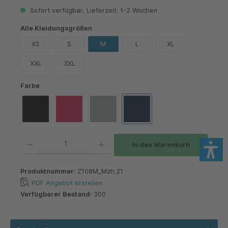
Sofort verfügbar, Lieferzeit: 1-2 Wochen
auswählen
Alle Kleidungsgrößen
XS
S
M
L
XL
XXL
3XL
auswählen
Farbe
Black
Classic Red
Light Oxford
Navy
Produkt Anzahl: Gib den gewünschten Wert ein oder benutze die Schaltflächen um die 
In den Warenkorb
Produktnummer:
Z108M_Mzh.21
PDF Angebot erstellen
Verfügbarer Bestand:
300