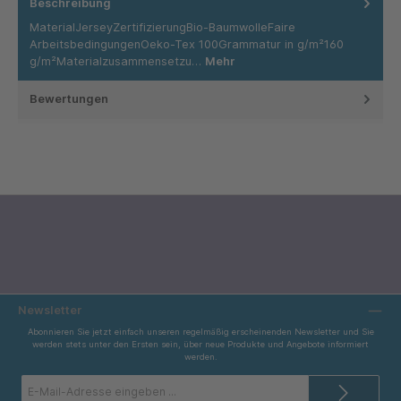
Beschreibung
MaterialJerseyZertifizierungBio-BaumwolleFaire
ArbeitsbedingungenOeko-Tex 100Grammatur in g/m²160
g/m²Materialzusammensetzu…
Mehr
Bewertungen
Newsletter
Abonnieren Sie jetzt einfach unseren regelmäßig erscheinenden Newsletter und Sie
werden stets unter den Ersten sein, über neue Produkte und Angebote informiert
werden.
E-
Mail-