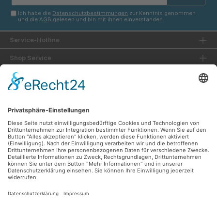
Adresse*
Ich habe die
Datenschutzbestimmungen
zur Kenntnis genommen
und die
AGB
gelesen und bin mit ihnen einverstanden.
Service-Hotline
Shop Service
Informationen
Unsere Vorteile
Versandarten
Zahlungsarten
Ladengeschäft
Unsere Communities
Facebook
Instagram
Sicher Einkaufen