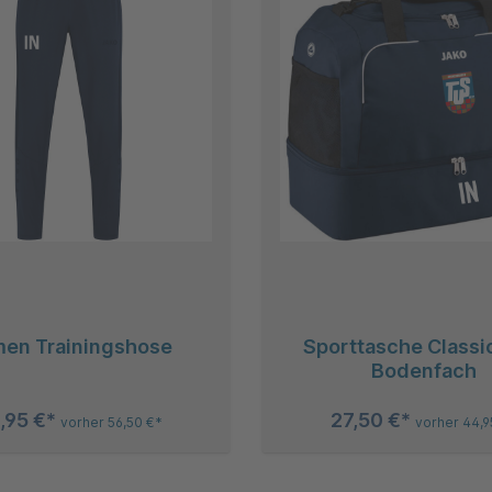
en Trainingshose
Sporttasche Classi
Bodenfach
,95 €*
27,50 €*
vorher 56,50 €*
vorher 44,9