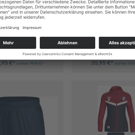
ingsanzug Kinder mit
Kinder Polyesterjack
o Inis und Sponsor
mit Logo Inis und S
,95 €*
35,95 €*
vorher 99,95 €*
vorher 59,9