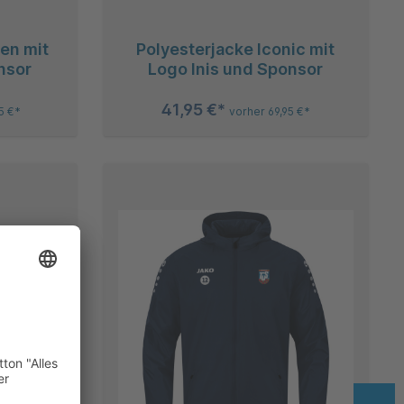
 mit
Polyesterjacke Iconic mit
nsor
Logo Inis und Sponsor
41,95 €*
5 €*
vorher 69,95 €*