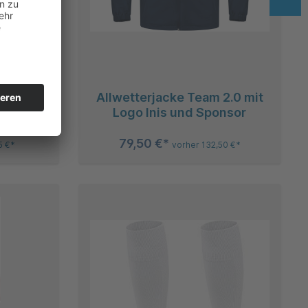
e Iconic
Allwetterjacke Team 2.0 mit
ponsor
Logo Inis und Sponsor
79,50 €*
5 €*
vorher 132,50 €*