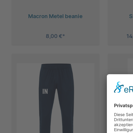
Macron Metel beanie
S
8,00 €*
14