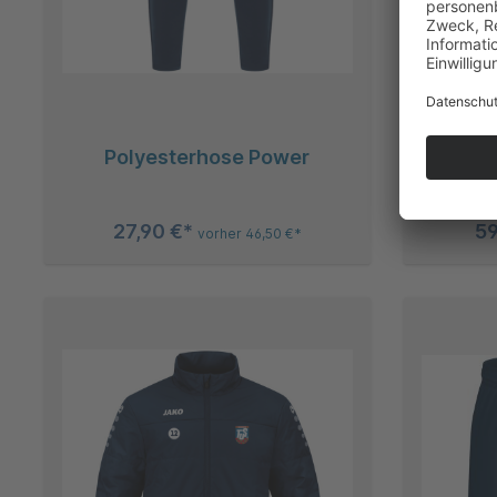
Polyesterhose Power
Train
Log
27,90 €*
59
vorher 46,50 €*