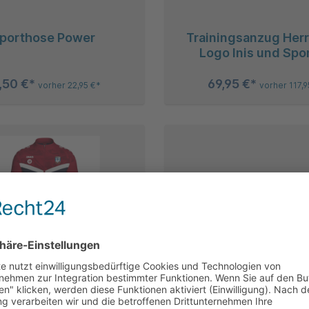
porthose Power
Trainingsanzug Herren
Logo Inis und Spo
,50 €*
69,95 €*
vorher 22,95 €*
vorher 117,9