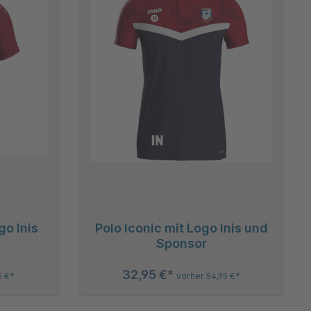
go Inis
Polo Iconic mit Logo Inis und
Sponsor
32,95 €*
5 €*
vorher 54,95 €*