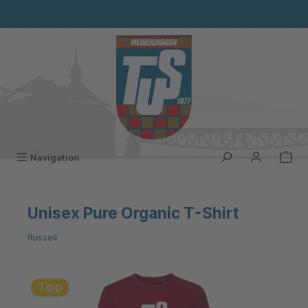
alt springen
Navigation
Unisex Pure Organic T-Shirt
Russell
Bildergalerie überspringen
Tipp