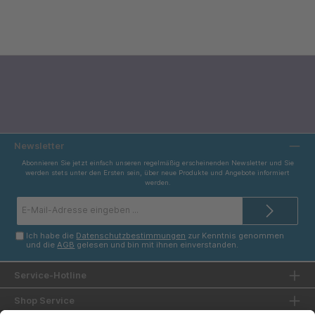
Newsletter
Abonnieren Sie jetzt einfach unseren regelmäßig erscheinenden Newsletter und Sie
werden stets unter den Ersten sein, über neue Produkte und Angebote informiert
werden.
E-
Mail-
Adresse*
Ich habe die
Datenschutzbestimmungen
zur Kenntnis genommen
und die
AGB
gelesen und bin mit ihnen einverstanden.
Service-Hotline
Shop Service