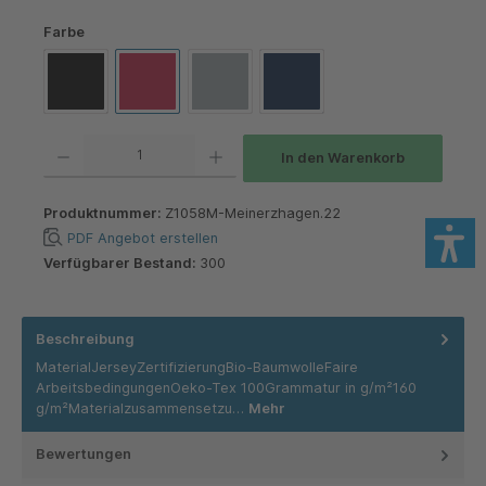
auswählen
Farbe
Black
Classic Red
Light Oxford
Navy
Produkt Anzahl: Gib den gewünschten Wert ein oder benutze die Schaltflächen um die 
In den Warenkorb
Produktnummer:
Z1058M-Meinerzhagen.22
PDF Angebot erstellen
Verfügbarer Bestand:
300
Beschreibung
MaterialJerseyZertifizierungBio-BaumwolleFaire
ArbeitsbedingungenOeko-Tex 100Grammatur in g/m²160
g/m²Materialzusammensetzu…
Mehr
Bewertungen