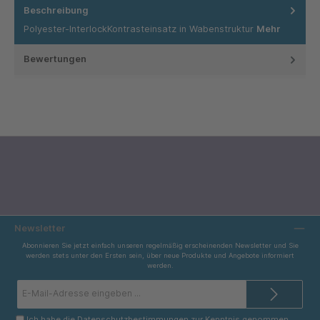
Beschreibung
Polyester-InterlockKontrasteinsatz in Wabenstruktur
Mehr
Bewertungen
Newsletter
Abonnieren Sie jetzt einfach unseren regelmäßig erscheinenden Newsletter und Sie
werden stets unter den Ersten sein, über neue Produkte und Angebote informiert
werden.
E-
Mail-
Adresse*
Ich habe die
Datenschutzbestimmungen
zur Kenntnis genommen