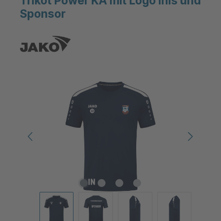
Trikot Power KA mit Logo Inis und
Sponsor
Bildergalerie überspringen