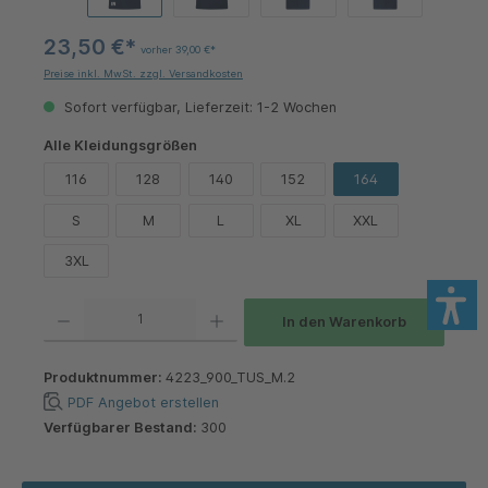
23,50 €*
vorher 39,00 €*
Preise inkl. MwSt. zzgl. Versandkosten
Sofort verfügbar, Lieferzeit: 1-2 Wochen
auswählen
Alle Kleidungsgrößen
116
128
140
152
164
S
M
L
XL
XXL
3XL
Produkt Anzahl: Gib den gewünschten Wert ein oder benutze die Schaltflächen um die 
In den Warenkorb
Produktnummer:
4223_900_TUS_M.2
PDF Angebot erstellen
Verfügbarer Bestand:
300