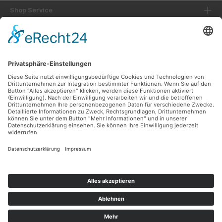
Shop Service
Informationen
Unsere Vorteile
Versandarten
Zahlungsarten
Ladengeschäft
Unsere Communities
Facebook
Instagram
Sicher Einkaufen
Shop Service
Informationen
* Alle Preise inkl. gesetzl. Mehrwertsteuer zzgl.
Versandkosten
und ggf.
Nachnahmegebühren, wenn nicht anders angegeben.
© 2026 Lüttel Software & Medien GmbH - Alle Rechte vorbehalten.