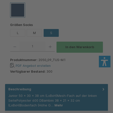
Jako Navi
auswählen
Größen Socks
L
M
S
Produkt Anzahl: Gib den gewünschten Wert ein oder benutze die Schaltflächen um die 
In den Warenkorb
Produktnummer:
2050_09_TUS-M.1
PDF Angebot erstellen
Verfügbarer Bestand:
300
Beschreibung
Junior 50 x 30 x 38 cm (LxBxH)Mesh-Fach auf der linken
SeitePolyester 600 DBambini 38 x 21 x 32 cm
(LxBxH)Bodenfach (Höhe G…
Mehr