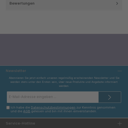
Bewertungen
Newsletter
Abonnieren Sie jetzt einfach unseren regelmäßig erscheinenden Newsletter und Sie
werden stets unter den Ersten sein, über neue Produkte und Angebote informiert
werden.
E-
Mail-
Adresse*
Ich habe die
Datenschutzbestimmungen
zur Kenntnis genommen
und die
AGB
gelesen und bin mit ihnen einverstanden.
Service-Hotline