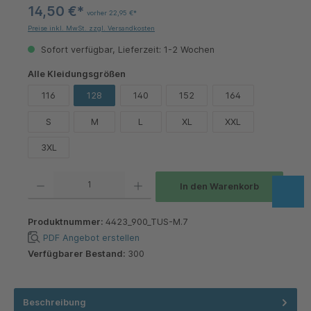
14,50 €*
vorher 22,95 €*
Preise inkl. MwSt. zzgl. Versandkosten
Sofort verfügbar, Lieferzeit: 1-2 Wochen
auswählen
Alle Kleidungsgrößen
116
128
140
152
164
S
M
L
XL
XXL
3XL
Produkt Anzahl: Gib den gewünschten Wert ein oder benutze die Schaltflächen um die 
In den Warenkorb
Produktnummer:
4423_900_TUS-M.7
PDF Angebot erstellen
Verfügbarer Bestand:
300
Beschreibung