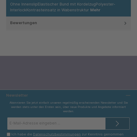
Ohne InnenslipElastischer Bund mit KordelzugPolyester-
InterlockKontrasteinsatz in Wabenstruktur
Mehr
Bewertungen
Newsletter
Abonnieren Sie jetzt einfach unseren regelmäßig erscheinenden Newsletter und Sie
werden stets unter den Ersten sein, über neue Produkte und Angebote informiert
werden.
E-
Mail-
Adresse*
Ich habe die
Datenschutzbestimmungen
zur Kenntnis genommen