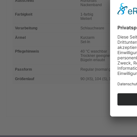
Ausschnitt
Rundhals
Nackenband
Farbigkeit
1-farbig
Meliert
Verarbeitung
Schlauchware
Ärmel
Kurzarm
Set-In
Pflegehinweis
40 °C waschbar
Trockner geeignet
Bügeln erlaubt
Passform
Regular (normal geschnitten)
Größenlauf
90 (XS), 104 (S), 116 (M), 128 (L)