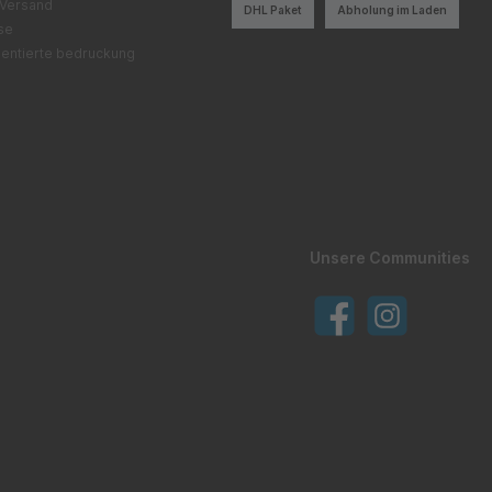
 Versand
DHL Paket
Abholung im Laden
ise
entierte bedruckung
Unsere Communities
Facebook
Instagram