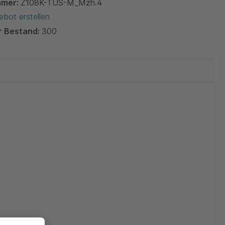
mmer:
Z108K-TUS-M_Mzh.4
bot erstellen
r Bestand:
300