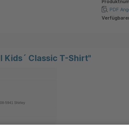
Produktnu
PDF Ange
Verfügbare
 Kids´ Classic T-Shirt"
8-5941 Shirley