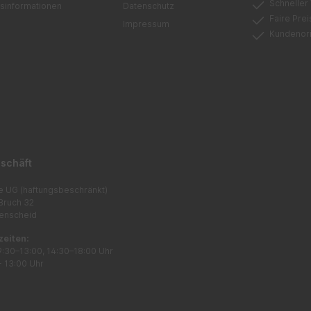
Schneller
sinformationen
Datenschutz
Faire Pre
Impressum
Kundenori
schäft
e UG (haftungsbeschränkt)
Bruch 32
enscheid
zeiten:
9:30–13:00, 14:30–18:00 Uhr
- 13:00 Uhr