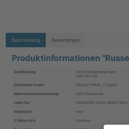
Beschreibung
Bewertungen
Produktinformationen "Russel
Zertifizierung
Faire Arbeitsbedingungen
Oeko-Tex 100
Grammatur in g/m²
180 g/m² (White: 175 g/m²)
Materialzusammensetzung
100% Baumwolle
Oeko-Tex
STANDARD 100 by OEKO-TEX®: 0
Polybeutel
Nein
T-Shirts (Art)
Rundhals