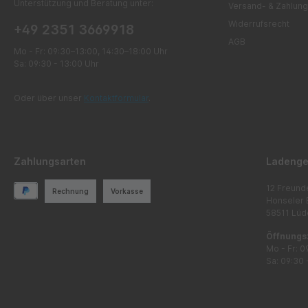
Unterstützung und Beratung unter:
Versand- & Zahlung
Widerrufsrecht
+49 2351 3669918
AGB
Mo - Fr: 09:30–13:00, 14:30–18:00 Uhr
Sa: 09:30 - 13:00 Uhr
Oder über unser
Kontaktformular
.
Zahlungsarten
Ladenge
12 Freund
Rechnung
Vorkasse
Honseler 
58511 Lüd
Öffnungs
Mo - Fr: 0
Sa: 09:30 