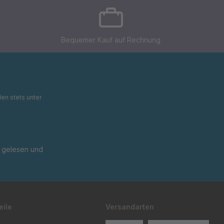
Bequemer Kauf auf Rechnung
en stets unter
gelesen und
eile
Versandarten