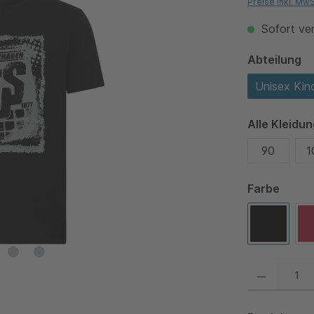
Preise inkl. Mw
Sofort ver
a
Abteilung
Unisex Kin
Alle Kleidu
90
1
auswä
Farbe
Black
Produkt Anzahl: