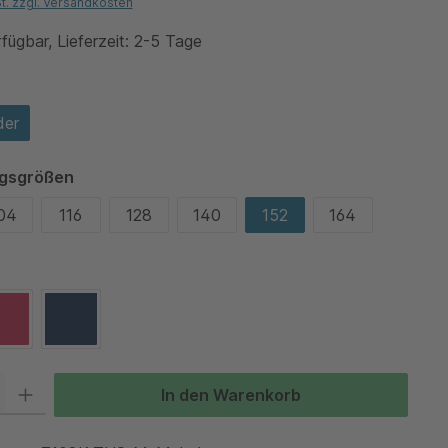
St. zzgl. Versandkosten
fügbar, Lieferzeit: 2-5 Tage
uswählen
der
auswählen
ngsgrößen
04
116
128
140
152
164
hlen
Classic Red
Navy
 Gib den gewünschten Wert ein oder benutze die Schaltflächen um die Anzah
In den Warenkorb