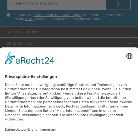
Mail-
Adresse*
Ich habe die
Datenschutzbestimmungen
zur Kenntnis genommen
und die
AGB
gelesen und bin mit ihnen einverstanden.
Service-Hotline
Shop Service
Informationen
Unsere Vorteile
Versandarten
Zahlungsarten
Ladengeschäft
Unsere Communities
Facebook
Instagram