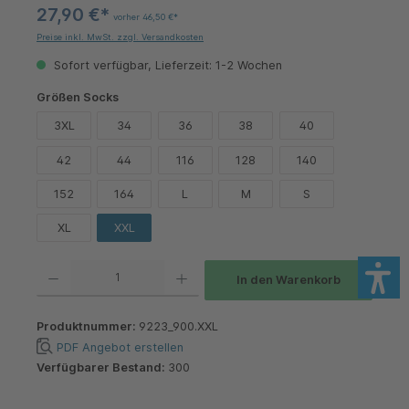
27,90 €*
vorher 46,50 €*
Preise inkl. MwSt. zzgl. Versandkosten
Sofort verfügbar, Lieferzeit: 1-2 Wochen
auswählen
Größen Socks
3XL
34
36
38
40
42
44
116
128
140
152
164
L
M
S
XL
XXL
Produkt Anzahl: Gib den gewünschten Wert ein oder benutze die Schaltflächen um die 
In den Warenkorb
Produktnummer:
9223_900.XXL
PDF Angebot erstellen
Verfügbarer Bestand:
300