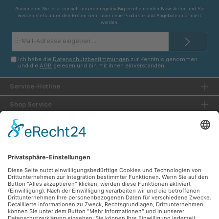
Abonnieren Sie jetzt einfach unseren regelmäßig erscheinenden Newsletter und Sie
werden stets unter den Ersten sein, über neue Produkte und Angebote informiert
werden.
E-
Mail-
Adresse*
Ich habe die
Datenschutzbestimmungen
zur Kenntnis genommen
und die
AGB
gelesen und bin mit ihnen einverstanden.
Service-Hotline
Shop Service
Informationen
Unsere Vorteile
Versandarten
Zahlungsarten
Ladengeschäft
Unsere Communities