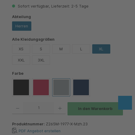
Sofort verfügbar, Lieferzeit: 2-5 Tage
auswählen
Abteilung
Herren
auswählen
Alle Kleidungsgrößen
XS
S
M
L
XL
XXL
3XL
auswählen
Farbe
Black
Classic Red
Light Oxford
Navy
Produkt Anzahl: Gib den gewünschten Wert ein oder benutze die Schaltflächen um die 
In den Warenkorb
Produktnummer:
Z265M-1977-X-Mzh.23
PDF Angebot erstellen