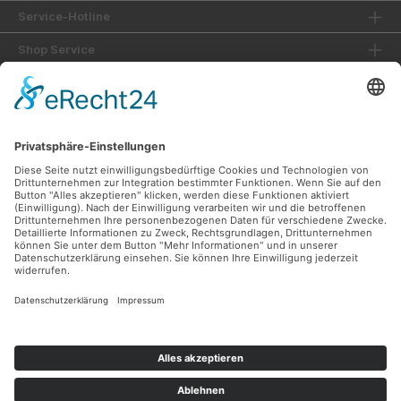
Service-Hotline
Shop Service
Informationen
Unsere Vorteile
Versandarten
Zahlungsarten
Ladengeschäft
Unsere Communities
Facebook
Instagram
Sicher Einkaufen
Shop Service
Informationen
* Alle Preise inkl. gesetzl. Mehrwertsteuer zzgl.
Versandkosten
und ggf.