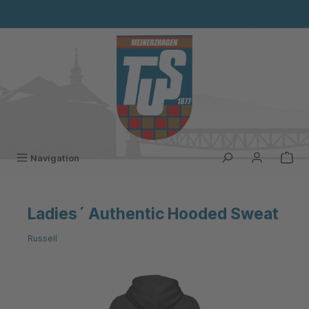
alt springen
Navigation
Ladies´ Authentic Hooded Sweat
Russell
Bildergalerie überspringen