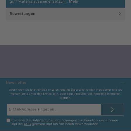
g/m²Materialzusammensetzun…
Mehr
Bewertungen
Newsletter
Abonnieren Sie jetzt einfach unseren regelmäßig erscheinenden Newsletter und Sie
werden stets unter den Ersten sein, über neue Produkte und Angebote informiert
werden.
E-
Mail-
Adresse*
Ich habe die
Datenschutzbestimmungen
zur Kenntnis genommen
und die
AGB
gelesen und bin mit ihnen einverstanden.