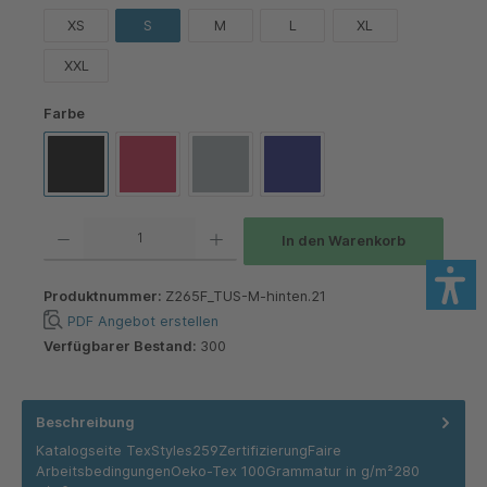
XS
S
M
L
XL
XXL
auswählen
Farbe
Black
Classic Red
Light Oxford
Navy
Produkt Anzahl: Gib den gewünschten Wert ein oder benutze die Schaltflächen um die 
In den Warenkorb
Produktnummer:
Z265F_TUS-M-hinten.21
PDF Angebot erstellen
Verfügbarer Bestand:
300
Beschreibung
Katalogseite TexStyles259ZertifizierungFaire
ArbeitsbedingungenOeko-Tex 100Grammatur in g/m²280