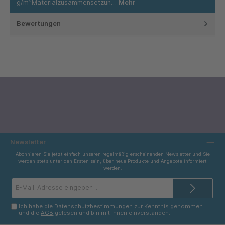
g/m²Materialzusammensetzun…
Mehr
Bewertungen
Newsletter
Abonnieren Sie jetzt einfach unseren regelmäßig erscheinenden Newsletter und Sie
werden stets unter den Ersten sein, über neue Produkte und Angebote informiert
werden.
E-
Mail-
Adresse*
Ich habe die
Datenschutzbestimmungen
zur Kenntnis genommen
und die
AGB
gelesen und bin mit ihnen einverstanden.