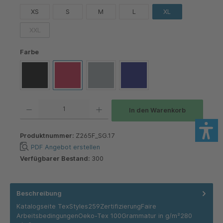
XS
S
M
L
XL
XXL
(Diese Option ist zurzeit nicht verfügbar.)
auswählen
Farbe
Black
Classic Red
Light Oxford
Navy
Produkt Anzahl: Gib den gewünschten Wert ein oder benutze die Schaltflächen um die 
In den Warenkorb
Produktnummer:
Z265F_SG.17
PDF Angebot erstellen
Verfügbarer Bestand:
300
Beschreibung
Katalogseite TexStyles259ZertifizierungFaire
ArbeitsbedingungenOeko-Tex 100Grammatur in g/m²280