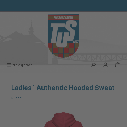
alt springen
Navigation
Ladies´ Authentic Hooded Sweat
Russell
Bildergalerie überspringen