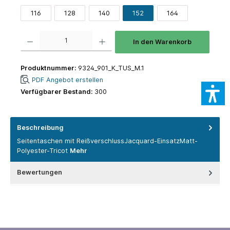
116
128
140
152
164
Produkt Anzahl: Gib den gewünschten Wert ein oder benutze die Schaltflächen um die 
In den Warenkorb
Produktnummer:
9324_901_K_TUS_M.1
PDF Angebot erstellen
Verfügbarer Bestand:
300
Beschreibung
Seitentaschen mit ReißverschlussJacquard-EinsatzMatt-
Polyester-Tricot
Mehr
Bewertungen