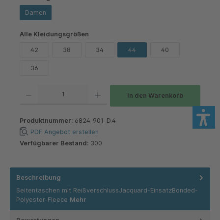
Damen
auswählen
Alle Kleidungsgrößen
42
38
34
44
40
36
Produkt Anzahl: Gib den gewünschten Wert ein oder benutze die Schaltflächen um die 
In den Warenkorb
Produktnummer:
6824_901_D.4
PDF Angebot erstellen
Verfügbarer Bestand:
300
Beschreibung
Seitentaschen mit ReißverschlussJacquard-EinsatzBonded-
Polyester-Fleece
Mehr