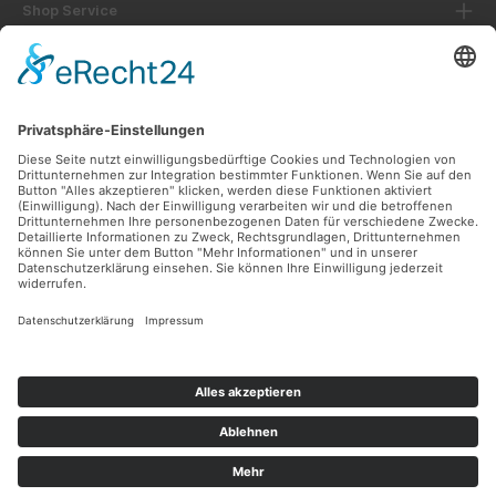
Shop Service
Informationen
Unsere Vorteile
Versandarten
Zahlungsarten
Ladengeschäft
Unsere Communities
Facebook
Instagram
Sicher Einkaufen
Shop Service
Informationen
* Alle Preise inkl. gesetzl. Mehrwertsteuer zzgl.
Versandkosten
und ggf.
Nachnahmegebühren, wenn nicht anders angegeben.
© 2026 Lüttel Software & Medien GmbH - Alle Rechte vorbehalten.