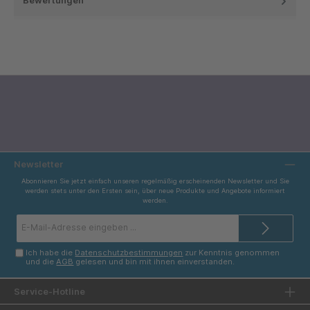
Bewertungen
Newsletter
Abonnieren Sie jetzt einfach unseren regelmäßig erscheinenden Newsletter und Sie
werden stets unter den Ersten sein, über neue Produkte und Angebote informiert
werden.
E-
Mail-
Adresse*
Ich habe die
Datenschutzbestimmungen
zur Kenntnis genommen
und die
AGB
gelesen und bin mit ihnen einverstanden.
Service-Hotline