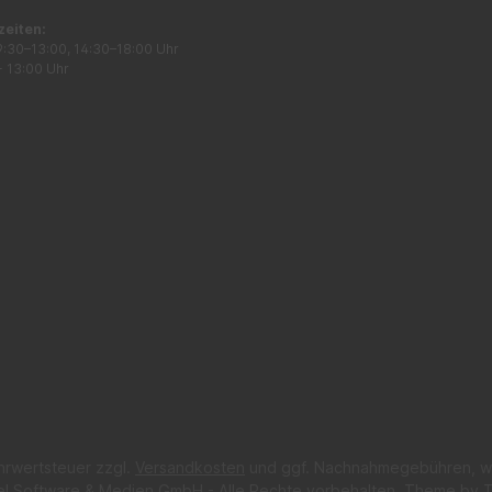
zeiten:
9:30–13:00, 14:30–18:00 Uhr
- 13:00 Uhr
ehrwertsteuer zzgl.
Versandkosten
und ggf. Nachnahmegebühren, w
el Software & Medien GmbH - Alle Rechte vorbehalten. Theme by