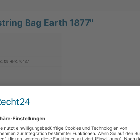
tring Bag Earth 1877"
: 09.HPK.70437