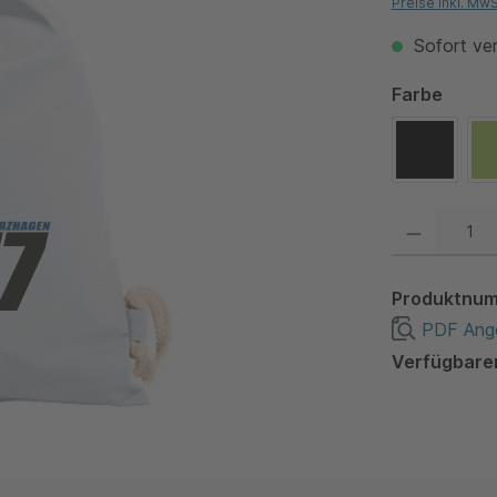
Preise inkl. Mw
Sofort ver
auswä
Farbe
Black
Produkt Anzahl:
Produktnu
PDF Ange
Verfügbare