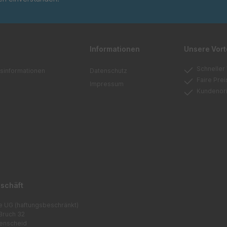
Informationen
Unsere Vort
Schneller
sinformationen
Datenschutz
Faire Pre
Impressum
Kundenori
schäft
e UG (haftungsbeschränkt)
Bruch 32
enscheid