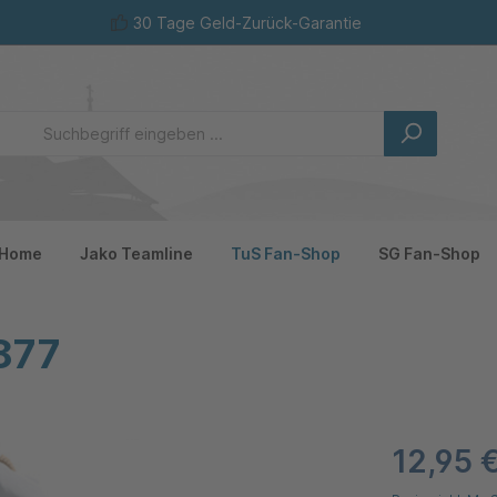
30 Tage Geld-Zurück-Garantie
Home
Jako Teamline
TuS Fan-Shop
SG Fan-Shop
877
12,95 