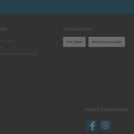
eile
Versandarten
 Versand
DHL Paket
Abholung im Laden
ise
entierte bedruckung
Unsere Communities
Facebook
Instagram