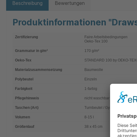
Beschreibung
Bewertungen
Produktinformationen "Draws
Zertifizierung
Faire Arbeitsbedingungen
Oeko-Tex 100
Grammatur in g/m²
170 g/m²
Oeko-Tex
STANDARD 100 by OEKO-TEX®
Materialzusammensetzung
Baumwolle
Polybeutel
Einzeln
Farbigkeit
1-farbig
Pflegehinweis
nicht waschbar
Taschen (Art)
Turnbeutel / Gymsacs
Volumen
8-15 l
Größenlauf
38 x 45 cm