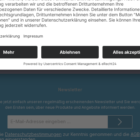
30 Tage Geld-Zurück-Garantie
Newsletter
e jetzt einfach unseren regelmäßig erscheinenden Newsletter und Sie werd
den Ersten sein, über neue Produkte und Angebote informiert werden.
E-
Mail-
Adresse*
die
Datenschutzbestimmungen
zur Kenntnis genommen und die
AGB
nen einverstanden.