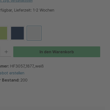
St. zzgl. Versandkosten
fügbar, Lieferzeit: 1-2 Wochen
hlen
Lime Green
Navy
Weiß
 Gib den gewünschten Wert ein oder benutze die Schaltflächen um die Anzah
In den Warenkorb
mmer:
HF3057_1877_weiß
bot erstellen
r Bestand:
200