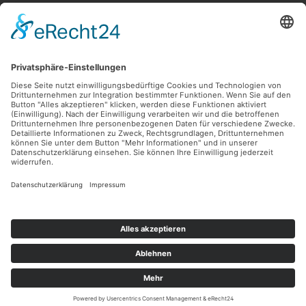
Informationen
Unsere Vorteile
Versandarten
Zahlungsarten
Ladengeschäft
Unsere Communities
Facebook
Instagram
Sicher Einkaufen
Shop Service
Informationen
* Alle Preise inkl. gesetzl. Mehrwertsteuer zzgl.
Versandkosten
und ggf.
Nachnahmegebühren, wenn nicht anders angegeben.
© 2026 Lüttel Software & Medien GmbH - Alle Rechte vorbehalten.
Theme by
ThemeWare®