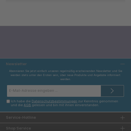
Newsletter
Abonnieren Sie jetzt einfach unseren regelmäßig erscheinenden Newsletter und Sie
werden stets unter den Ersten sein, über neue Produkte und Angebote informiert
werden.
E-
Mail-
Adresse*
Ich habe die
Datenschutzbestimmungen
zur Kenntnis genommen
und die
AGB
gelesen und bin mit ihnen einverstanden.
Service-Hotline
Shop Service