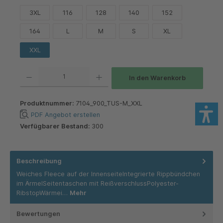
3XL
116
128
140
152
164
L
M
S
XL
XXL
Produkt Anzahl: Gib den gewünschten Wert ein oder benutze die Schaltflächen um die 
In den Warenkorb
Produktnummer:
7104_900_TUS-M_XXL
PDF Angebot erstellen
Verfügbarer Bestand:
300
Beschreibung
Weiches Fleece auf der InnenseiteIntegrierte Rippbündchen
im ÄrmelSeitentaschen mit ReißverschlussPolyester-
RibstopWärmei…
Mehr
Bewertungen