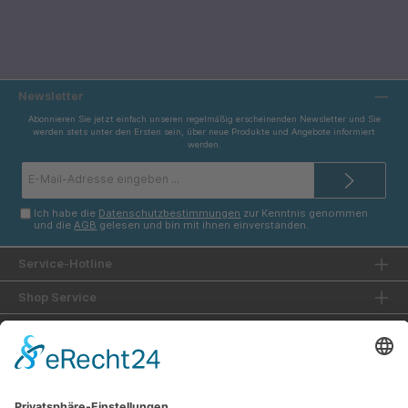
Newsletter
Abonnieren Sie jetzt einfach unseren regelmäßig erscheinenden Newsletter und Sie
werden stets unter den Ersten sein, über neue Produkte und Angebote informiert
werden.
E-
Mail-
Adresse*
Ich habe die
Datenschutzbestimmungen
zur Kenntnis genommen
und die
AGB
gelesen und bin mit ihnen einverstanden.
Service-Hotline
Shop Service
Informationen
Unsere Vorteile
Versandarten