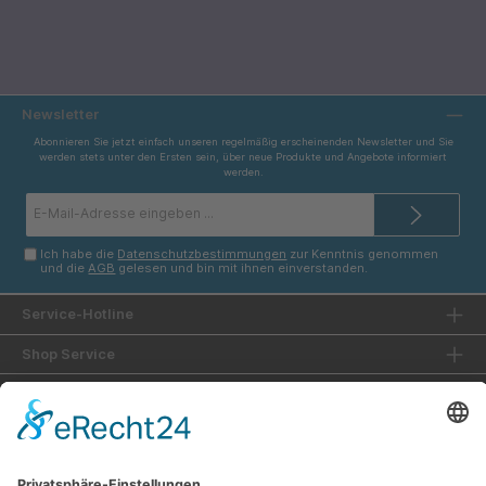
Newsletter
Abonnieren Sie jetzt einfach unseren regelmäßig erscheinenden Newsletter und Sie
werden stets unter den Ersten sein, über neue Produkte und Angebote informiert
werden.
E-
Mail-
Adresse*
Ich habe die
Datenschutzbestimmungen
zur Kenntnis genommen
und die
AGB
gelesen und bin mit ihnen einverstanden.
Service-Hotline
Shop Service
Informationen
Unsere Vorteile
Versandarten