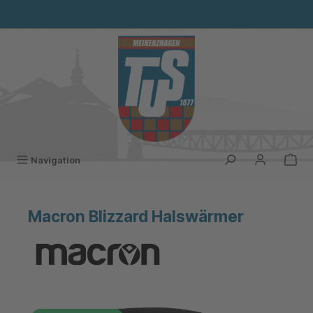
alt springen
Navigation
Macron Blizzard Halswärmer
Bildergalerie überspringen