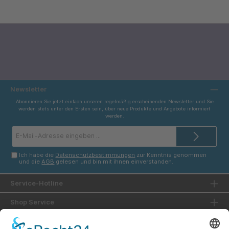
Newsletter
Abonnieren Sie jetzt einfach unseren regelmäßig erscheinenden Newsletter und Sie
werden stets unter den Ersten sein, über neue Produkte und Angebote informiert
werden.
E-
Mail-
Adresse*
Ich habe die
Datenschutzbestimmungen
zur Kenntnis genommen
und die
AGB
gelesen und bin mit ihnen einverstanden.
Service-Hotline
Shop Service
Informationen