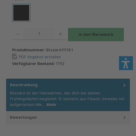
Schwarz
Produkt Anzahl: Gib den gewünschten Wert ein oder benutze die Schaltflächen um die 
In den Warenkorb
Produktnummer:
Blizzard.9518.1
PDF Angebot erstellen
Verfügbarer Bestand:
1192
Beschreibung
Blizzard ist der Halswärmer, der dich bei deinen
Frühlingsläufen begleitet. Er besteht aus Fleece-Gewebe mit
aufgerautem Mik…
Mehr
Bewertungen